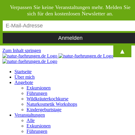
Verpassen Sie keine Veranstaltungen mehr. Melden Sie
sich für den kostenlosen Newsletter an.
▲
Zum Inhalt springen
Startseite
Über mich
Angebote
Exkursionen
Führungen
Wildkräuterkochkurse
Naturkosmetik Workshops
Kindergeburtstage
Veranstaltungen
Alle
Exkursionen
Führungen