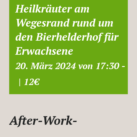
Heilkräuter am
Wegesrand rund um
den Bierhelderhof für
Erwachsene
20. März 2024 von 17:30
-
19
|
12€
After-Work-